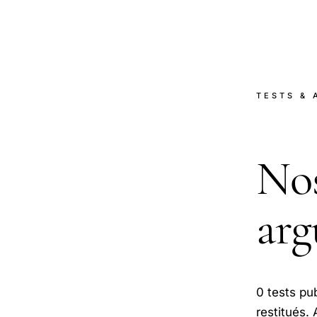
TESTS & 
No
arg
0 tests pu
restitués.