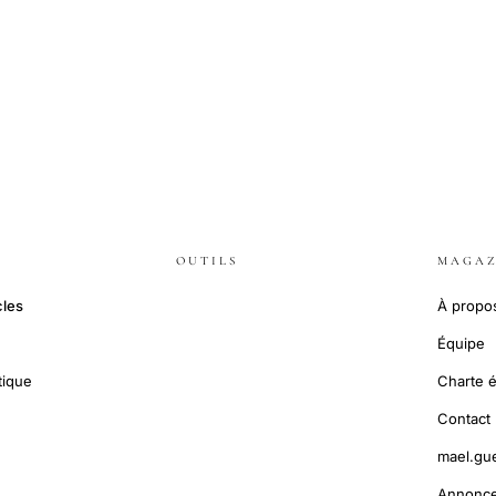
OUTILS
MAGAZ
cles
À propo
Équipe
tique
Charte é
Contact
mael.gu
Annonce