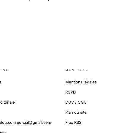
INE
MENTIONS
s
Mentions légales
RGPD
ditoriale
CGV / CGU
Plan du site
elou.commercial@gmail.com
Flux RSS
urs