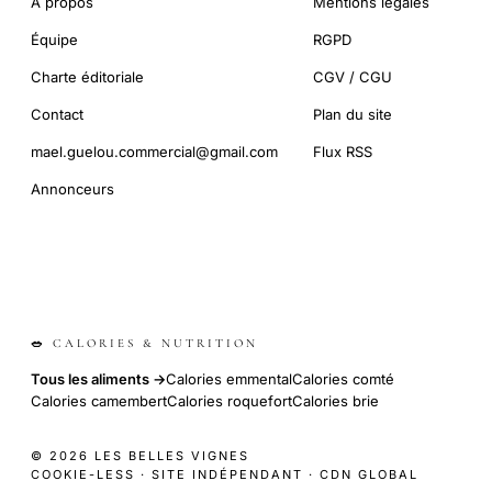
À propos
Mentions légales
Équipe
RGPD
Charte éditoriale
CGV / CGU
Contact
Plan du site
mael.guelou.commercial@gmail.com
Flux RSS
Annonceurs
🥗 CALORIES & NUTRITION
Tous les aliments →
Calories emmental
Calories comté
Calories camembert
Calories roquefort
Calories brie
© 2026 LES BELLES VIGNES
COOKIE-LESS · SITE INDÉPENDANT · CDN GLOBAL