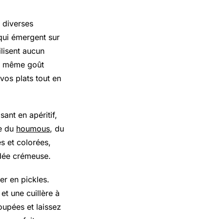
s diverses
 qui émergent sur
ilisent aucun
le même goût
 vos plats tout en
ant en apéritif,
me du
houmous
, du
es et colorées,
dée crémeuse.
er en pickles.
et une cuillère à
oupées et laissez