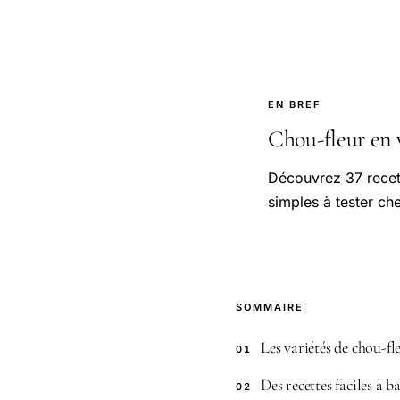
EN BREF
Chou-fleur en ve
Découvrez 37 recett
simples à tester ch
SOMMAIRE
Les variétés de chou-fl
01
Des recettes faciles à b
02