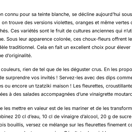
en connu pour sa teinte blanche, se décline aujourd’hui sou
t, on trouve des versions violettes, oranges et même vertes
hés. Ces variétés sont le fruit de cultures anciennes qui n’ut
ue. Sous leur apparence colorée, ces choux-fleurs offrent 
èle traditionnel. Cela en fait un excellent choix pour élever
e d’originalité.
couleurs, rien de tel que de les déguster crus. En les propos
de surprendre vos invités ! Servez-les avec des dips com
s ou encore un tzatziki maison ! Les fleurettes, croustillant
tées à des salades accompagnées d’une vinaigrette moutar
 les mettre en valeur est de les mariner et de les transform
binez 20 cl d’eau, 10 cl de vinaigre d’alcool, 20 g de sucre 
ois bouillis, versez ce mélange sur les fleurettes finement c