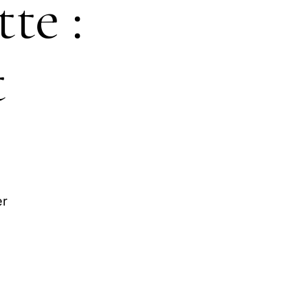
te :
t
er