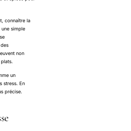
, connaître la
à une simple
èse
 des
 peuvent non
plats.
omme un
s stress. En
us précise.
sse