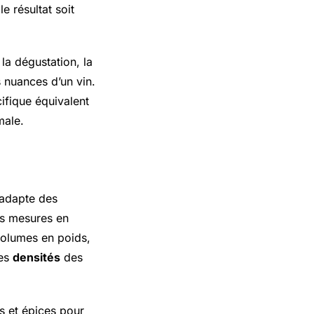
e résultat soit
a dégustation, la
 nuances d’un vin.
ifique équivalent
male.
 adapte des
es mesures en
 volumes en poids,
des
densités
des
ns et épices pour