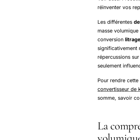
réinventer vos re
Les différentes
de
masse volumique de
conversion
litrag
significativement
répercussions sur 
seulement influenc
Pour rendre cette
convertisseur de k
somme, savoir conv
La compré
volumiqu