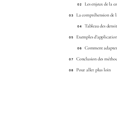
Les enjeux de la c
02
La compréhension de la
03
Tableau des densit
04
Exemples d’application
05
Comment adapter l
06
Conclusion des méthode
07
Pour aller plus loin
08