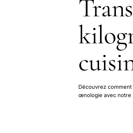
Trans
kilog
cuisi
Découvrez comment co
œnologie avec notre g