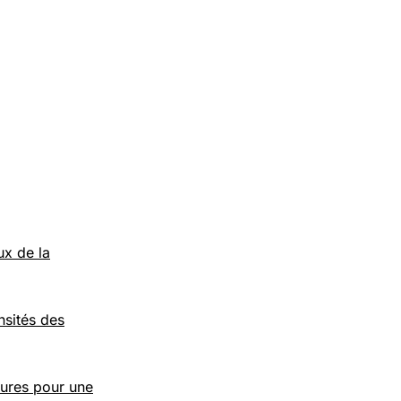
ux de la
nsités des
ures pour une