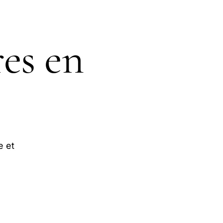
res en
e et