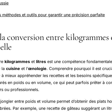
ussie
 méthodes et outils pour garantir une précision parfaite
a conversion entre kilogrammes e
elle
tre
kilogrammes
et
litres
est une compétence fondamentale,
 la
cuisine
et l’
œnologie
. Comprendre pourquoi il est cruci
de à mieux appréhender les recettes et les besoins spécifique
rés en poids ou en volume, ce qui peut parfois prêter à co
rs ou professionnels.
r jongler entre poids et volume permet d’obtenir des plats 
brées. Par exemple, une recette de gâteau suggérant un litr