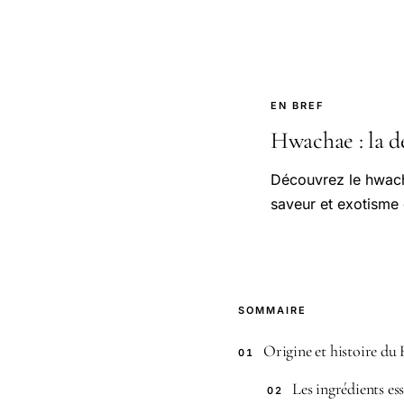
EN BREF
Hwachae : la dé
Découvrez le hwacha
saveur et exotisme 
SOMMAIRE
Origine et histoire d
01
Les ingrédients e
02