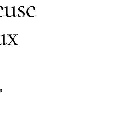
euse
ux
e