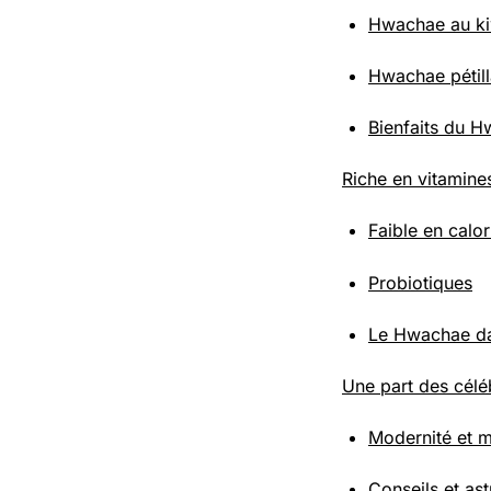
Hwachae au ki
Hwachae pétill
Bienfaits du 
Riche en vitamine
Faible en calor
Probiotiques
Le Hwachae da
Une part des célé
Modernité et 
Conseils et as