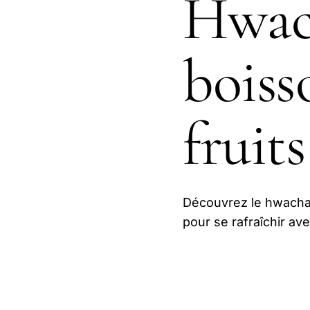
Hwach
boiss
fruits
Découvrez le hwachae
pour se rafraîchir av