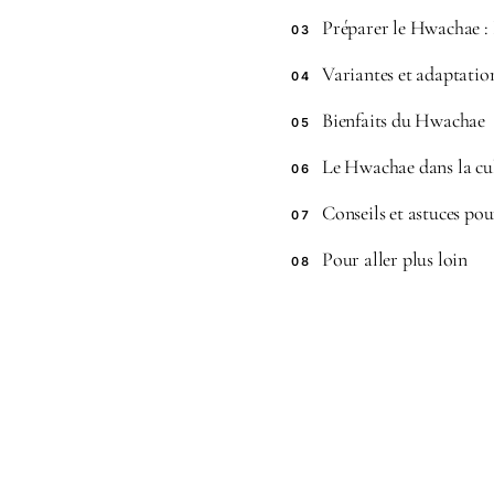
Préparer le Hwachae : 
03
Variantes et adaptati
04
Bienfaits du Hwachae
05
Le Hwachae dans la cu
06
Conseils et astuces po
07
Pour aller plus loin
08