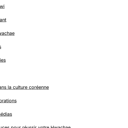
wi
ant
Hwachae
s
ies
ns la culture coréenne
brations
médias
tuces pour réussir votre Hwachae