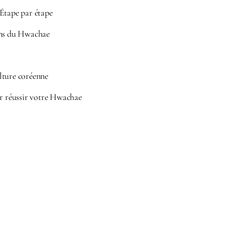
Étape par étape
ons du Hwachae
lture coréenne
ur réussir votre Hwachae