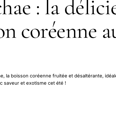
ae : la délici
on coréenne a
, la boisson coréenne fruitée et désaltérante, idéal
ec saveur et exotisme cet été !