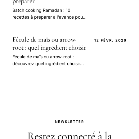
préparer
Batch cooking Ramadan : 10
recettes à préparer à l'avance pour
un ftour gourmand et sans stress.
Gagnez du temps et savourez
chaque repas !
Fécule de maïs ou arrow-
12 FÉVR. 2026
root : quel ingrédient choisir
Fécule de maïs ou arrow-root :
découvrez quel ingrédient choisir
pour réussir vos plats avec texture
et goût parfaits.
NEWSLETTER
Restez connecté à la