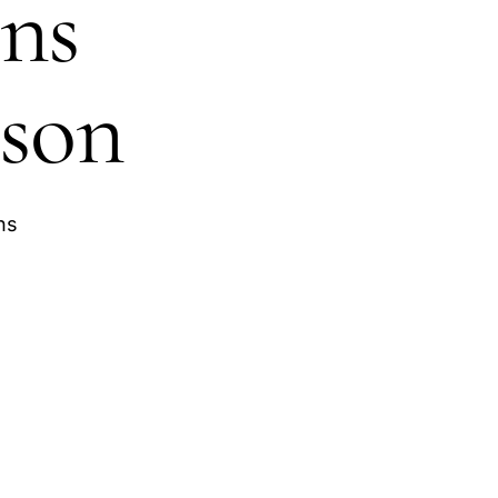
ons
ison
ns