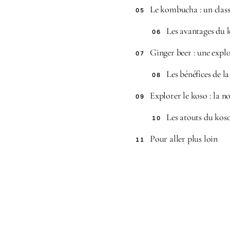
Le kombucha : un class
05
Les avantages du
06
Ginger beer : une explo
07
Les bénéfices de la
08
Explorer le koso : la 
09
Les atouts du kos
10
Pour aller plus loin
11