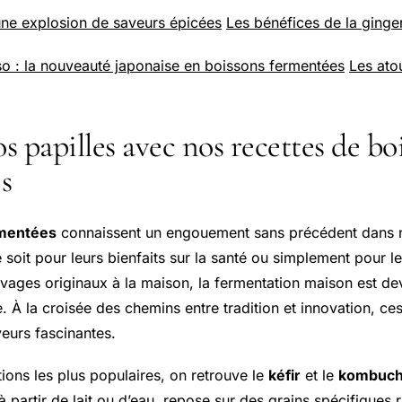
une explosion de saveurs épicées
Les bénéfices de la ginge
so : la nouveauté japonaise en boissons fermentées
Les ato
os papilles avec nos recettes de bo
s
rmentées
connaissent un engouement sans précédent dans n
oit pour leurs bienfaits sur la santé ou simplement pour le 
vages originaux à la maison, la fermentation maison est d
. À la croisée des chemins entre tradition et innovation, ce
veurs fascinantes.
ions les plus populaires, on retrouve le
kéfir
et le
kombuc
à partir de lait ou d’eau, repose sur des grains spécifiques 