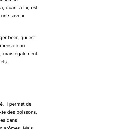
 quant à lui, est
 une saveur
er beer, qui est
dimension au
x, mais également
els.
é. Il permet de
exte des boissons,
tes dans
en arômes. Mais