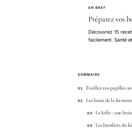
EN BREF
Préparez vos bo
Découvrez 15 recet
facilement. Santé e
SOMMAIRE
Éveillez vos papilles a
01
Les bases de la fermen
02
Le kéfir : une boi
03
Les bienfaits du ké
04