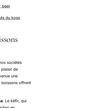
r beer
uts du koso
issons
os sociétés
plaisir de
evenue une
s boissons offrent
ha
. Le kéfir, qui
riches en