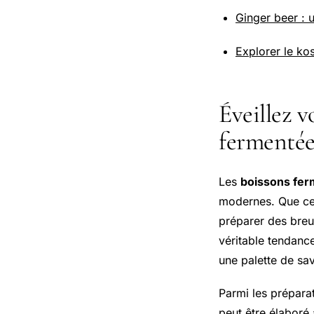
Ginger beer : 
Explorer le ko
Éveillez v
fermentée
Les
boissons fe
modernes. Que ce s
préparer des breu
véritable tendance
une palette de sa
Parmi les préparat
peut être élaboré 