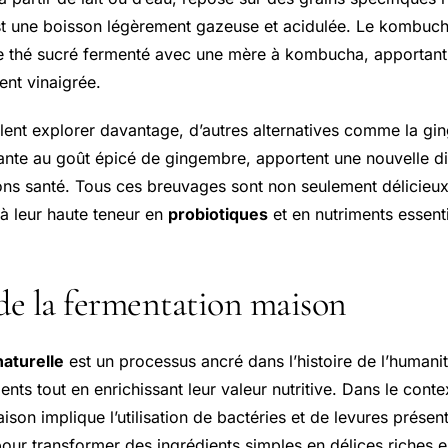
st une boisson légèrement gazeuse et acidulée. Le kombucha,
de thé sucré fermenté avec une mère à kombucha, apportant
ent vinaigrée.
lent explorer davantage, d’autres alternatives comme la ging
lante au goût épicé de gingembre, apportent une nouvelle 
ns santé. Tous ces breuvages sont non seulement délicieu
à leur haute teneur en
probiotiques
et en nutriments essenti
 de la fermentation maison
aturelle
est un processus ancré dans l’histoire de l’humanit
ents tout en enrichissant leur valeur nutritive. Dans le cont
ison implique l’utilisation de bactéries et de levures présen
pour transformer des ingrédients simples en délices riches 