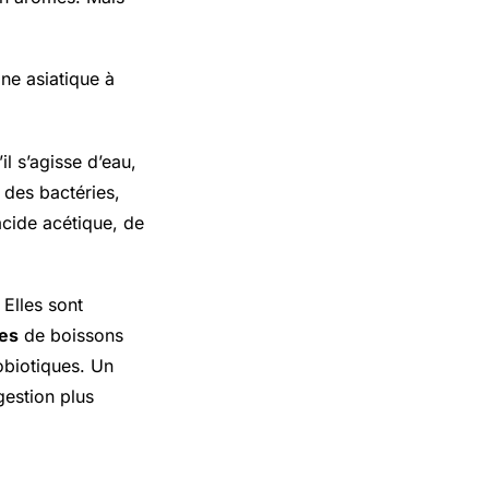
ine asiatique à
l s’agisse d’eau,
 des bactéries,
acide acétique, de
 Elles sont
les
de boissons
obiotiques. Un
gestion plus