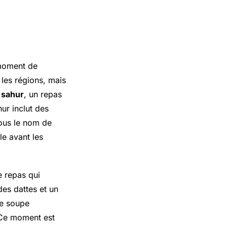
 moment de
n les régions, mais
r
sahur
, un repas
hur inclut des
ous le nom de
le avant les
le repas qui
es dattes et un
ne soupe
. Ce moment est