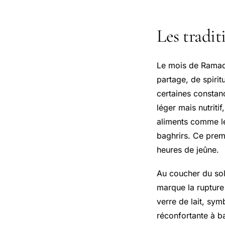
Les tradi
Le mois de Ramada
partage, de spirit
certaines constanc
léger mais nutriti
aliments comme 
baghrirs. Ce prem
heures de jeûne.
Au coucher du sol
marque la rupture
verre de lait, sym
réconfortante à ba