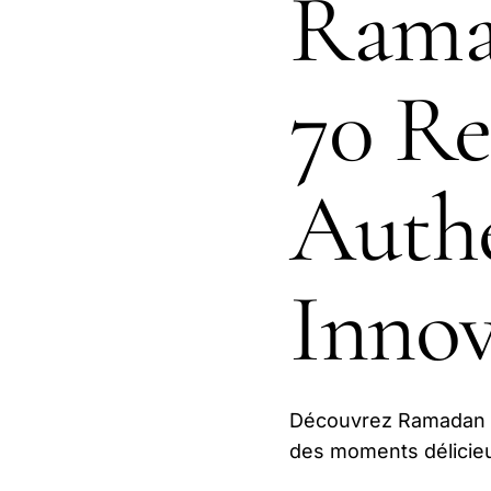
Rama
70 Re
Authe
Innov
Découvrez Ramadan G
des moments délicieu