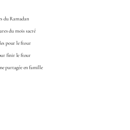
ires du Ramadan
ares du mois sacré
es pour le ftour
ur finir le ftour
ine partagée en famille