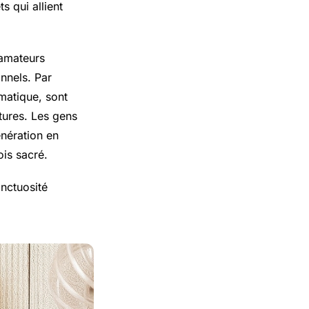
s qui allient
 amateurs
onnels. Par
atique, sont
tures. Les gens
nération en
ois sacré.
nctuosité