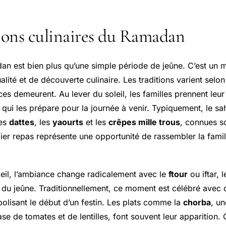
tions culinaires du Ramadan
n est bien plus qu’une simple période de jeûne. C’est un
ualité et de découverte culinaire. Les traditions varient selo
es demeurent. Au lever du soleil, les familles prennent leu
f, qui les prépare pour la journée à venir. Typiquement, le sa
les
dattes
, les
yaourts
et les
crêpes mille trous
, connues s
ier repas représente une opportunité de rassembler la famil
eil, l’ambiance change radicalement avec le
ftour
ou iftar, 
 du jeûne. Traditionnellement, ce moment est célébré avec d
bolisant le début d’un festin. Les plats comme la
chorba
, u
se de tomates et de lentilles, font souvent leur apparition