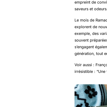
empreint de conviv
saveurs et odeurs
Le mois de Ramada
explorent de nouve
exemple, des var
souvent préparées 
s’engagent égalem
génération, tout e
Voir aussi :
Franço
irrésistible : “Un