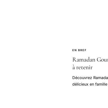
EN BREF
Ramadan Gourma
à retenir
Découvrez Ramadan
délicieux en famill