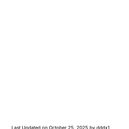
Last Updated on October 25, 2025 by
dddx1