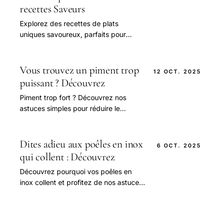
recettes Saveurs
Explorez des recettes de plats
uniques savoureux, parfaits pour
des moments en famille inoubliables
et gourmands.
Vous trouvez un piment trop
12 OCT. 2025
puissant ? Découvrez
Piment trop fort ? Découvrez nos
astuces simples pour réduire le
piquant sans perdre la saveur de vos
plats épicés !
Dites adieu aux poêles en inox
6 OCT. 2025
qui collent : Découvrez
Découvrez pourquoi vos poêles en
inox collent et profitez de nos astuces
simples pour une cuisson parfaite sans
accrochage !