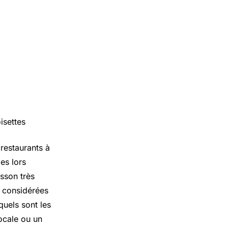
isettes
restaurants à
es lors
isson très
t considérées
quels sont les
locale ou un