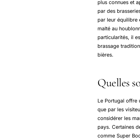
plus connues et ap
par des brasseries
par leur équilibr
malté au houblonn
particularités, il 
brassage traditio
bières.
Quelles so
Le Portugal offre 
que par les visite
considérer les mar
pays. Certaines d
comme Super Bock 