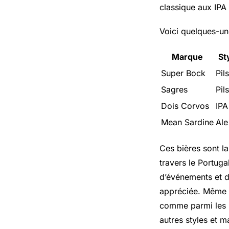
classique aux IPA
Voici quelques-une
Marque
St
Super Bock
Pil
Sagres
Pil
Dois Corvos
IPA
Mean Sardine
Ale
Ces bières sont l
travers le Portuga
d’événements et de
appréciée. Même s
comme parmi les m
autres styles et m