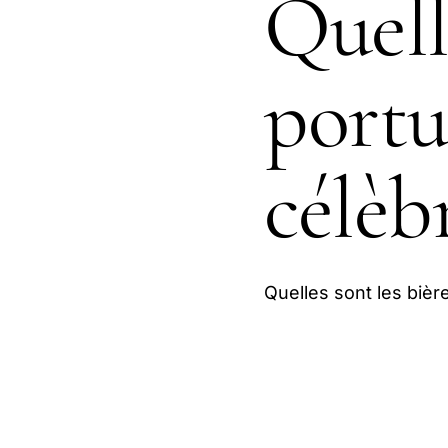
Quell
portu
célèbr
Quelles sont les bièr