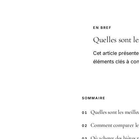
EN BREF
Quelles sont les
Cet article présente
éléments clés à con
SOMMAIRE
Quelles sont les meille
01
Comment comparer les p
02
Où acheter des bières p
03