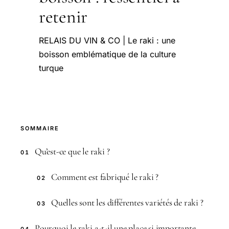
retenir
RELAIS DU VIN & CO | Le raki : une
boisson emblématique de la culture
turque
SOMMAIRE
Qu’est-ce que le raki ?
01
Comment est fabriqué le raki ?
02
Quelles sont les différentes variétés de raki ?
03
Pourquoi le raki a-t-il une place si importante
04