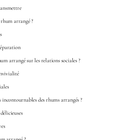
ransmettre
rhum arrangé ?
s
réparation
um arrangé sur les relations sociales ?
vivialité
iales
rs incontournables des rhums arrangés ?
délicieuses
ves
um arrangé ?