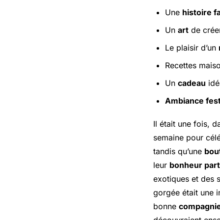
Une
histoire f
Un
art
de créer
Le plaisir d’un
Recettes maiso
Un
cadeau
idé
Ambiance fes
Il était une fois, 
semaine pour célé
tandis qu’une
bou
leur
bonheur par
exotiques et des 
gorgée était une 
bonne
compagni