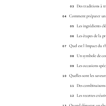
Des traditions à t
03
Comment préparer un 
04
Les ingrédients clé
05
Les étapes de la p
06
Quel est l Impact du rh
07
Un symbole de con
08
Les occasions spéc
09
Quelles sont les saveu
10
Des combinaisons 
11
Les recettes créati
12
Quand déguster un rh
13