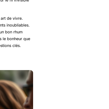
 le fil invisible
art de vivre.
nts inoubliables.
d’un bon rhum
ns le bonheur que
stions clés.