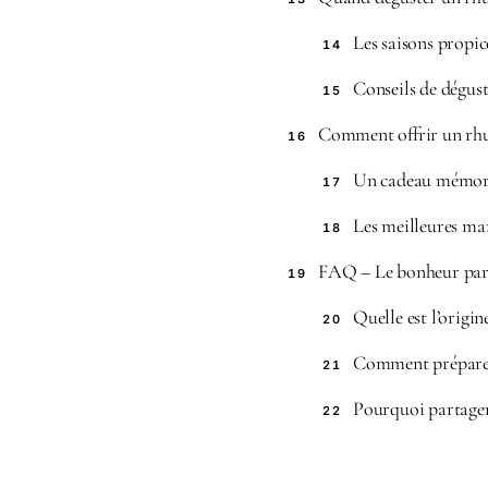
Les saisons propic
14
Conseils de dégus
15
Comment offrir un rhu
16
Un cadeau mémor
17
Les meilleures ma
18
FAQ – Le bonheur part
19
Quelle est l’origi
20
Comment préparer
21
Pourquoi partager
22