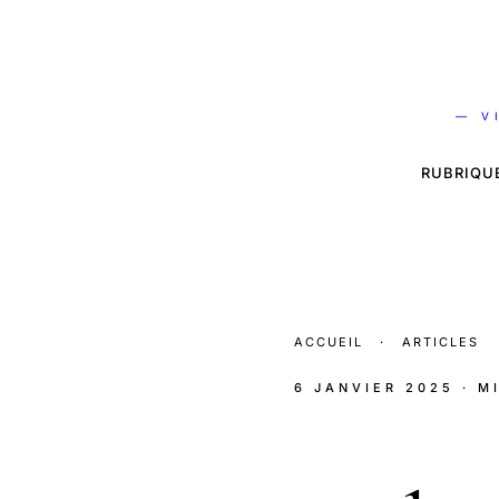
— V
RUBRIQU
ACCUEIL
·
ARTICLES
6 JANVIER 2025
· M