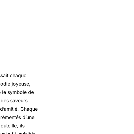
issait chaque
lodie joyeuse,
e le symbole de
t des saveurs
 d’amitié. Chaque
agrémentés d’une
uteille, ils