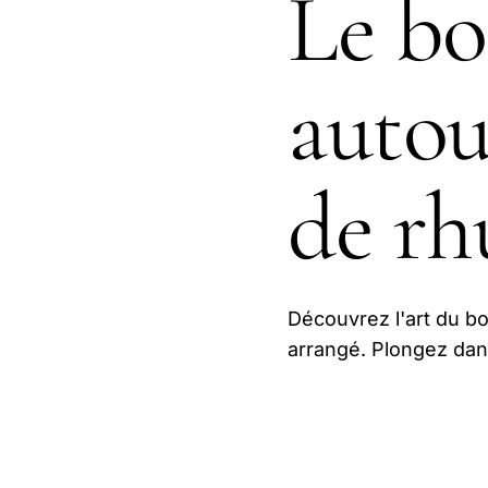
Le bo
autou
de r
Découvrez l'art du b
arrangé. Plongez dan