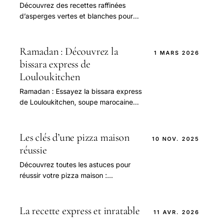
Découvrez des recettes raffinées
d’asperges vertes et blanches pour
sublimer ce trésor printanier aux
saveurs délicates et fraîches.
Ramadan : Découvrez la
1 MARS 2026
bissara express de
Louloukitchen
Ramadan : Essayez la bissara express
de Louloukitchen, soupe marocaine
gourmande, économique et
réconfortante, idéale pour vos soirées
de Ramadan.
Les clés d’une pizza maison
10 NOV. 2025
réussie
Découvrez toutes les astuces pour
réussir votre pizza maison :
ingrédients, cuisson et conseils pour
une recette parfaite et savoureuse !
La recette express et inratable
11 AVR. 2026