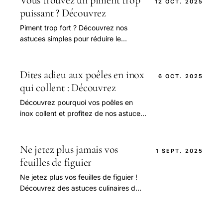
12 OCT. 2025
puissant ? Découvrez
Piment trop fort ? Découvrez nos
astuces simples pour réduire le
piquant sans perdre la saveur de vos
plats épicés !
Dites adieu aux poêles en inox
6 OCT. 2025
qui collent : Découvrez
Découvrez pourquoi vos poêles en
inox collent et profitez de nos astuces
simples pour une cuisson parfaite sans
accrochage !
Ne jetez plus jamais vos
1 SEPT. 2025
feuilles de figuier
Ne jetez plus vos feuilles de figuier !
Découvrez des astuces culinaires de
chefs pour sublimer vos plats avec
cet ingrédient surprenant.