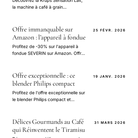
Découvrez la Krups Sensation Lait,
la machine à café à grain
performante et abordable, idéale
pour savourer un café de qualité à
prix réduit.
Offre immanquable sur
25 FÉVR. 2026
Amazon : l’appareil à fondue
Profitez de -30% sur l'appareil à
fondue SEVERIN sur Amazon. Offre
limitée, parfait pour vos soirées
gourmandes ! Ne manquez pas
cette promo.
Offre exceptionnelle : ce
19 JANV. 2026
blender Philips compact
Profitez de l'offre exceptionnelle sur
le blender Philips compact et
puissant à moins de 45€ sur
Amazon.
Délices Gourmands au Café
31 MARS 2026
qui Réinventent le Tiramisu