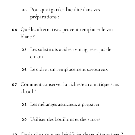
Pourquoi garder l’acidité dans vos
03
préparations ?
Quelles alternatives peuvent remplacer le vin
04
blanc ?
Les substituts acides : vinaigres et jus de
05
citron
Le cidre : un remplacement savoureux
06
Comment conserver la richesse aromatique sans
07
alcool ?
Les mélanges astucieux à préparer
08
Utiliser des bouillons et des sauces
09
Quels plats peuvent bénéficier de ces alternatives ?
10