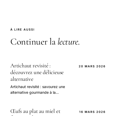
À LIRE AUSSI
Continuer la
lecture
.
Artichaut revisité :
20 MARS 2026
découvrez une délicieuse
alternative
Artichaut revisité : savourez une
alternative gourmande à la
vinaigrette classique, idéale pour
sublimer vos salades et plats
estivaux.
Œufs au plat au miel et
16 MARS 2026