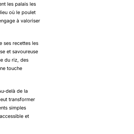
nt les palais les
lieu où le poulet
engage à valoriser
e ses recettes les
se et savoureuse
e du riz, des
 une touche
u-delà de la
peut transformer
ents simples
accessible et