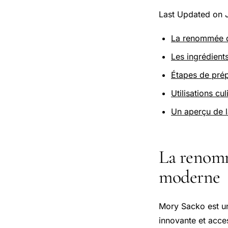
Last Updated on 
La renommée d
Les ingrédient
Étapes de prép
Utilisations cu
Un aperçu de l
La renomm
moderne
Mory Sacko est un
innovante et acce