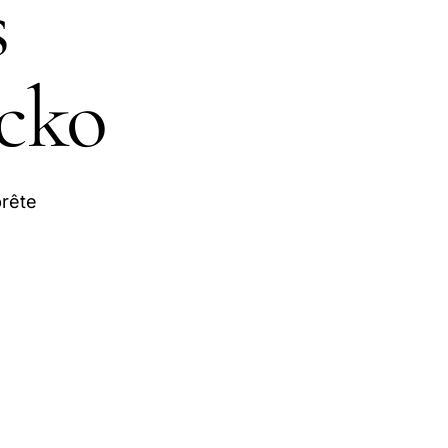
s
acko
rête