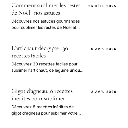
Comment sublimer les restes
26 DÉC. 2025
de Noël : nos astuces
Découvrez nos astuces gourmandes
pour sublimer les restes de Noël et
réussir une fête zéro déchet pleine
de saveurs et d'idées simples.
L’artichaut décrypté : 30
9 AVR. 2026
recettes faciles
Découvrez 30 recettes faciles pour
sublimer l'artichaut, ce légume unique,
et régaler vos papilles avec des plats
savoureux et sains.
Gigot d’agneau, 8 recettes
2 AVR. 2026
inédites pour sublimer
Découvrez 8 recettes inédites de
gigot d'agneau pour sublimer votre
repas de Pâques avec saveurs et
traditions. Facile et délicieux !