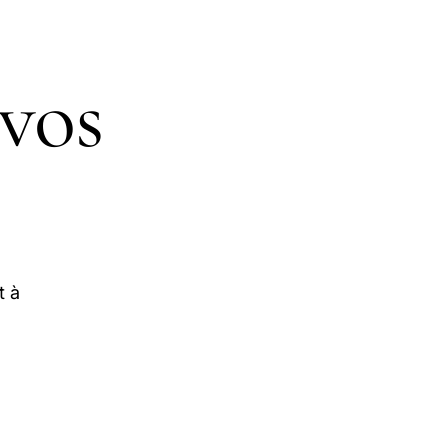
 vos
t à