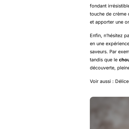
fondant irrésisti
touche de crème o
et apporter une o
Enfin, n’hésitez p
en une expérience
saveurs. Par exem
tandis que le
chou
découverte, pleine
Voir aussi : Délic