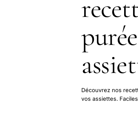
recet
purée
assiet
Découvrez nos recett
vos assiettes. Faciles