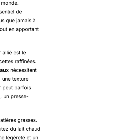
e monde.
sentiel de
us que jamais à
tout en apportant
 allié est le
cettes raffinées.
eaux
nécessitent
i une texture
r peut parfois
, un presse-
atières grasses.
utez du lait chaud
ne légèreté et un