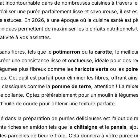
lat incontournable dans de nombreuses cuisines à travers l
aliser une purée parfaitement lisse et savoureuse, il est es
s astuces. En 2026, à une époque où la cuisine santé est pl
hniques permettent de maximiser les bienfaits nutritionnels 
tivité à vos assiettes.
ans fibres, tels que le
potimarron
ou la
carotte
, le meilleur
 créer une consistance lisse et onctueuse, idéale pour des re
 légumes plus fibreux comme les
haricots verts
ou les
poir
s. Cet outil est parfait pour éliminer les fibres, offrant ains
s classiques comme la
pomme de terre
, attention ! La mixe
ée collante. Optez préférablement pour un moulin à légumes
’huile de coude pour obtenir une texture parfaite.
é dans la préparation de purées délicieuses est l’ajout de m
nts riches en amidon tels que la
châtaigne
et le
panais
, ajo
des parcelles de beurre froid. Cela donnera à votre purée u