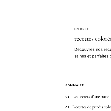
EN BREF
recettes colorée
Découvrez nos recet
saines et parfaites 
SOMMAIRE
Les secrets d’une purée
01
Recettes de purées colo
02