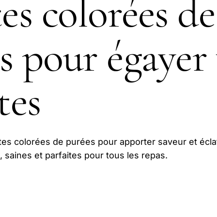
tes colorées de
s pour égayer
tes
es colorées de purées pour apporter saveur et écla
, saines et parfaites pour tous les repas.