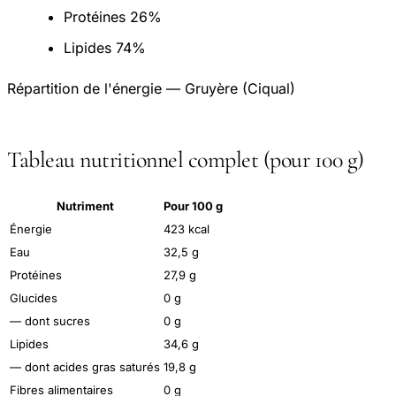
Protéines
26%
Lipides
74%
Répartition de l'énergie — Gruyère (Ciqual)
Tableau nutritionnel complet (pour 100 g)
Nutriment
Pour 100 g
Énergie
423 kcal
Eau
32,5 g
Protéines
27,9 g
Glucides
0 g
— dont sucres
0 g
Lipides
34,6 g
— dont acides gras saturés
19,8 g
Fibres alimentaires
0 g