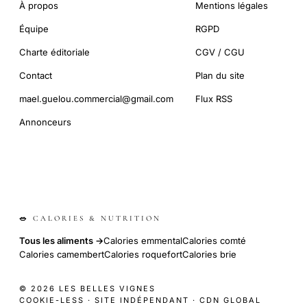
À propos
Mentions légales
Équipe
RGPD
Charte éditoriale
CGV / CGU
Contact
Plan du site
mael.guelou.commercial@gmail.com
Flux RSS
Annonceurs
🥗 CALORIES & NUTRITION
Tous les aliments →
Calories emmental
Calories comté
Calories camembert
Calories roquefort
Calories brie
© 2026 LES BELLES VIGNES
COOKIE-LESS · SITE INDÉPENDANT · CDN GLOBAL